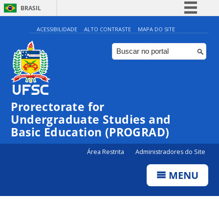
BRASIL
Simplifique!
ACESSIBILIDADE
ALTO CONTRASTE
MAPA DO SITE
Comunica BR
Participe
Acesso à informação
Legislação
Prorectorate for
Canais
Undergraduate Studies and
Basic Education (PROGRAD)
Área Restrita
Administradores do Site
MENU